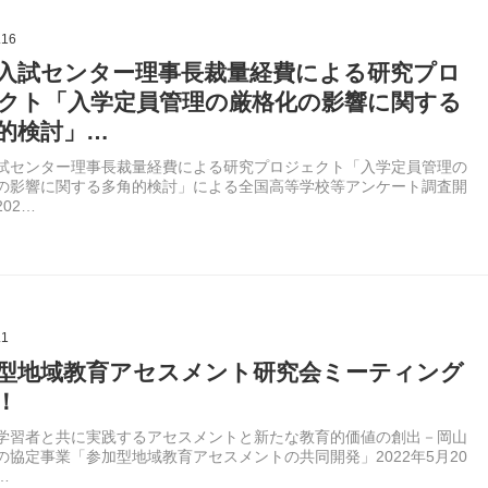
.16
入試センター理事長裁量経費による研究プロ
クト「入学定員管理の厳格化の影響に関する
的検討」…
試センター理事長裁量経費による研究プロジェクト「入学定員管理の
の影響に関する多角的検討」による全国高等学校等アンケート調査開
02…
.1
型地域教育アセスメント研究会ミーティング
！
学習者と共に実践するアセスメントと新たな教育的価値の創出－岡山
の協定事業「参加型地域教育アセスメントの共同開発」2022年5月20
…