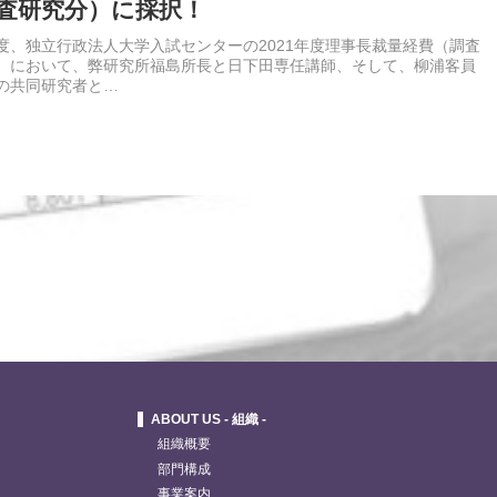
査研究分）に採択！
、独立行政法人大学入試センターの2021年度理事長裁量経費（調査
）において、弊研究所福島所長と日下田専任講師、そして、柳浦客員
の共同研究者と…
ABOUT US - 組織 -
組織概要
部門構成
事業案内