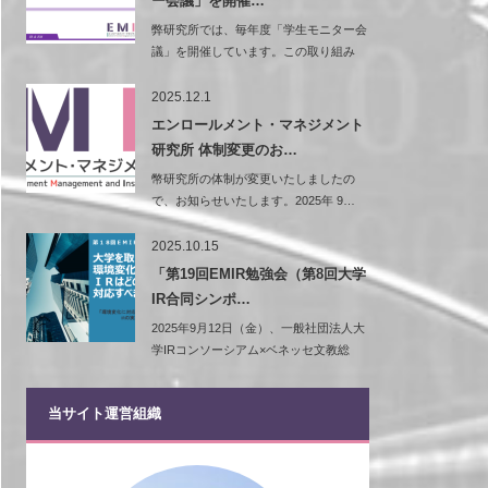
ー会議」を開催…
弊研究所では、毎年度「学生モニター会
議」を開催しています。この取り組み
は、弊研究…
2025.12.1
エンロールメント・マネジメント
研究所 体制変更のお…
幣研究所の体制が変更いたしましたの
で、お知らせいたします。2025年 9…
2025.10.15
「第19回EMIR勉強会（第8回大学
IR合同シンポ…
2025年9月12日（金）、一般社団法人大
学IRコンソーシアム×ベネッセ文教総
研…
当サイト運営組織