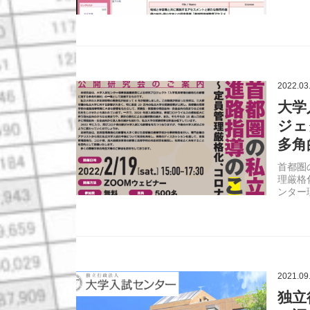
2022.03
大学
ジェ
多角
首都圏
理厳格
ンター
2021.09
独立