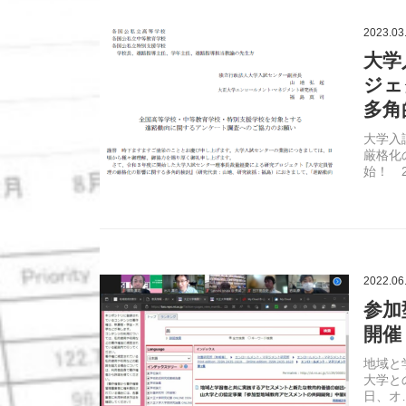
2023.03
大学
ジェ
多角
大学入
厳格化
始！ 2
2022.06
参加
開催
地域と
大学と
日、オ