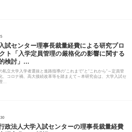
.5
入試センター理事長裁量経費による研究プロ
クト「入学定員管理の厳格化の影響に関する
的検討」…
の私立大学入学者選抜と進路指導の”これまで”と”これから”～定員管
化、コロナ禍、高大接続改革等を踏まえて～本研究会は、大学入試セ
理…
.30
行政法人大学入試センターの理事長裁量経費