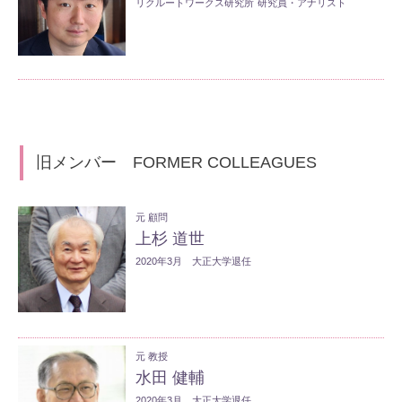
リクルートワークス研究所
研究員・アナリスト
旧メンバー FORMER COLLEAGUES
元 顧問
上杉 道世
2020年3月 大正大学退任
元 教授
水田 健輔
2020年3月 大正大学退任