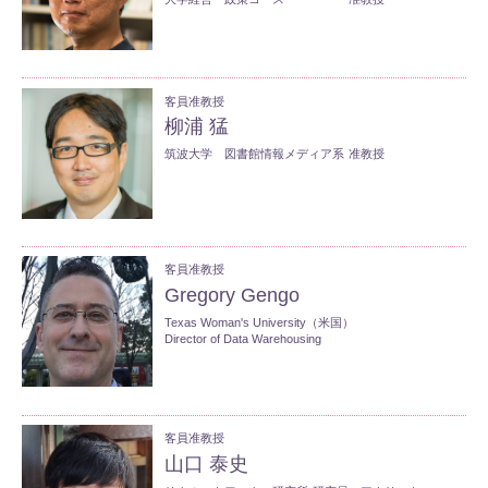
客員准教授
柳浦 猛
筑波大学 図書館情報メディア系
准教授
客員准教授
Gregory Gengo
Texas Woman's University（米国）
Director of Data Warehousing
客員准教授
山口 泰史