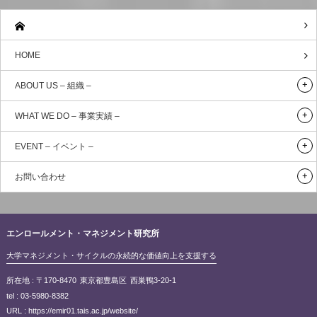
HOME
ABOUT US – 組織 –
WHAT WE DO – 事業実績 –
EVENT – イベント –
お問い合わせ
エンロールメント・マネジメント研究所
大学マネジメント・サイクルの永続的な価値向上を支援する
所在地 :
〒170-8470
東京都豊島区
西巣鴨3-20-1
tel :
03-5980-8382
URL :
https://emir01.tais.ac.jp/website/