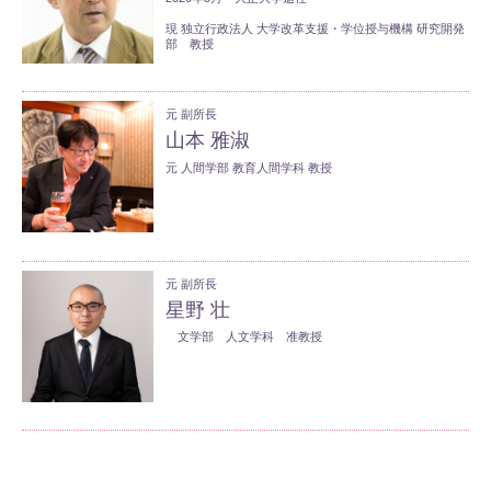
現 独立行政法人 大学改革支援・学位授与機構 研究開発
部 教授
元 副所長
山本 雅淑
元 人間学部 教育人間学科 教授
元 副所長
星野 壮
文学部 人文学科 准教授