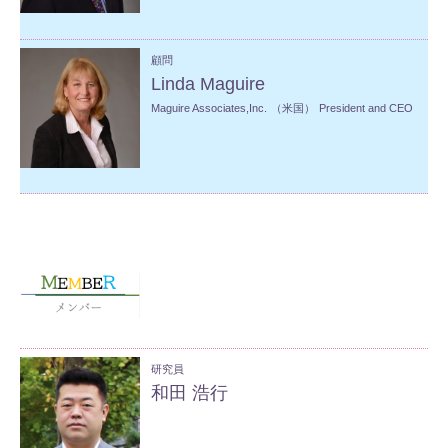
顧問
Linda Maguire
Maguire Associates,Inc.
（米国）
President and CEO
研究員
和田 浩行