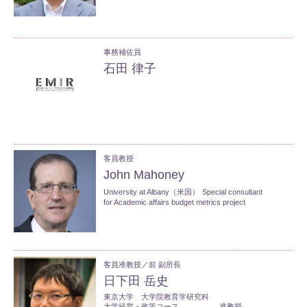
事務補佐員
石田 律子
客員教授
John Mahoney
University at Albany（米国）
Special consultant
for Academic affairs budget metrics project
客員准教授／前 副所長
日下田 岳史
東京大学 大学院教育学研究科
大学経営・政策コース
准教授