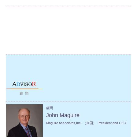
顧問
John Maguire
Maguire Associates,Inc.
（米国）
President and CEO