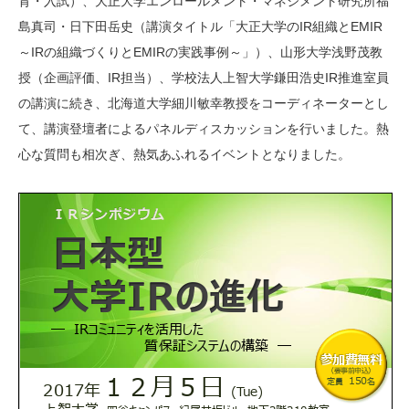
育・入試）、大正大学エンロールメント・マネジメント研究所福
島真司・日下田岳史（講演タイトル「大正大学のIR組織とEMIR
～IRの組織づくりとEMIRの実践事例～」）、山形大学浅野茂教
授（企画評価、IR担当）、学校法人上智大学鎌田浩史IR推進室員
の講演に続き、北海道大学細川敏幸教授をコーディネーターとし
て、講演登壇者によるパネルディスカッションを行いました。熱
心な質問も相次ぎ、熱気あふれるイベントとなりました。